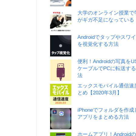
大学のオンライン授業で
がギガ不足になっている
Androidでタップやスワ
を視覚化する方法
便利！Androidの写真をU
ケーブルでPCに転送す
法
エックスモバイル通信速
とめ【2020年3月】
iPhoneでフォルダを作
アプリをまとめる方法
ホームアプリ！Android