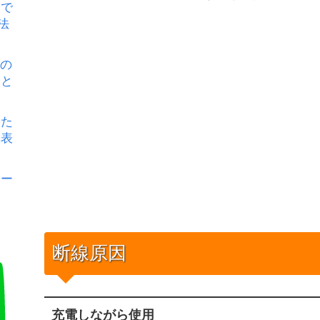
』で
法
ルの
因と
した
非表
ロー
断線原因
充電しながら使用