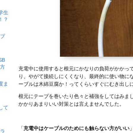
学生
！？
イプ
SB
る方
充電中に使用すると根元にかなりの負荷がかかっ
り、やがて接続しにくくなり、最終的に使い物に
度ま
ーブルは木綿豆腐か！ってくらいすぐにむき出し
根元にテープを巻いたり色々と補強をしてはみま
かかりあまりいい対策とは言えませんでした。
成して
「
充電中はケーブルのためにも触らない方がいい
のラ