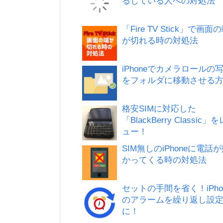
るしている人への対処法
「Fire TV Stick」で画面
が切れる時の対処法
iPhoneでカメラロールの
をフォルダに移動させる
格安SIMに対応した
「BlackBerry Classic」
ュー！
SIM無しのiPhoneに電話
かってくる時の対処法
セットの手間を省く！iPho
のアラームを繰り返し設
に！