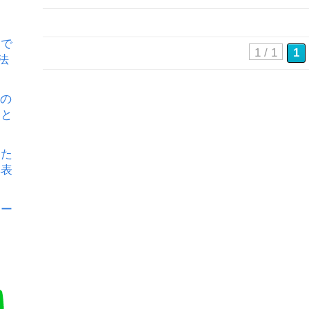
定
』で
1 / 1
1
法
ルの
因と
した
非表
ロー