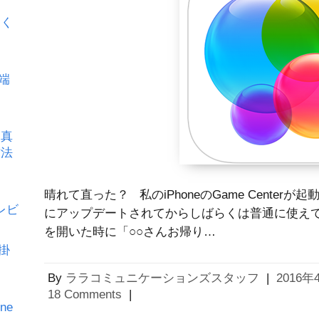
るく
の端
写真
方法
晴れて直った？ 私のiPhoneのGame Center
をレビ
にアップデートされてからしばらくは普通に使え
を開いた時に「○○さんお帰り…
が掛
By
ララコミュニケーションズスタッフ
|
2016年
18 Comments
|
ne