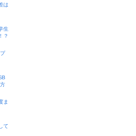
差は
学生
！？
イプ
SB
る方
度ま
成して