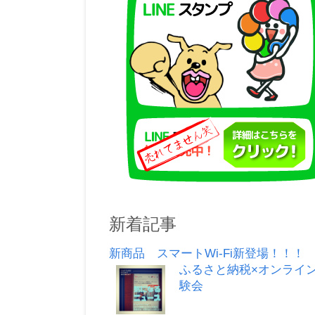
新着記事
新商品 スマートWi-Fi新登場！！！
ふるさと納税×オンライ
験会