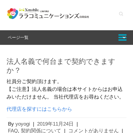
キーワ
ードを
入力し
てくだ
さい
法人名義で何台まで契約できます
か？
社員分ご契約頂けます。
【ご注意】法人名義の場合は本サイトからはお申込
みいただけません。 当社代理店をお尋ねください。
代理店を探すにはこちらから
By
yoyogi
|
2019年11月24日
|
FAQ
,
契約関係について
|
コメントがありません
|