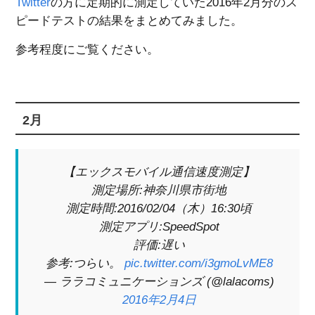
Twitter
の方に定期的に測定していた2016年2月分のス
ピードテストの結果をまとめてみました。
参考程度にご覧ください。
2月
【エックスモバイル通信速度測定】
測定場所:神奈川県市街地
測定時間:2016/02/04（木）16:30頃
測定アプリ:SpeedSpot
評価:遅い
参考:つらい。
pic.twitter.com/i3gmoLvME8
— ララコミュニケーションズ (@lalacoms)
2016年2月4日