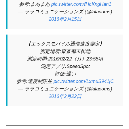
参考:まあまあ
pic.twitter.com/fHcKngHan1
— ララコミュニケーションズ (@lalacoms)
2016年2月15日
【エックスモバイル通信速度測定】
測定場所:東京都市街地
測定時間:2016/02/22（月）23:55頃
測定アプリ:SpeedSpot
評価:遅い
参考:速度制限並
pic.twitter.com/LxmuS941jC
— ララコミュニケーションズ (@lalacoms)
2016年2月22日