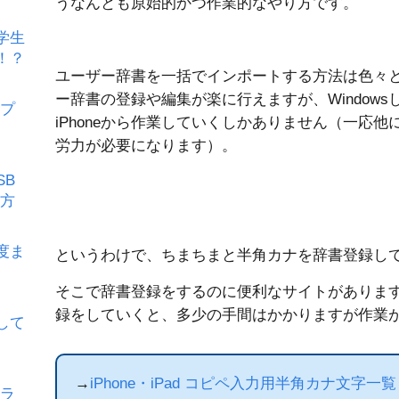
うなんとも原始的かつ作業的なやり方です。
学生
！？
ユーザー辞書を一括でインポートする方法は色々と
ー辞書の登録や編集が楽に行えますが、Window
イプ
iPhoneから作業していくしかありません（一応
労力が必要になります）。
SB
る方
度ま
というわけで、ちまちまと半角カナを辞書登録し
そこで辞書登録をするのに便利なサイトがありま
録をしていくと、多少の手間はかかりますが作業
成して
→
iPhone・iPad コピペ入力用半角カナ文字一覧
のラ