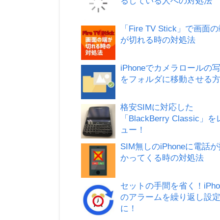
るしている人への対処法
「Fire TV Stick」で画面
が切れる時の対処法
iPhoneでカメラロールの
をフォルダに移動させる
格安SIMに対応した
「BlackBerry Classic」
ュー！
SIM無しのiPhoneに電話
かってくる時の対処法
セットの手間を省く！iPho
のアラームを繰り返し設
に！