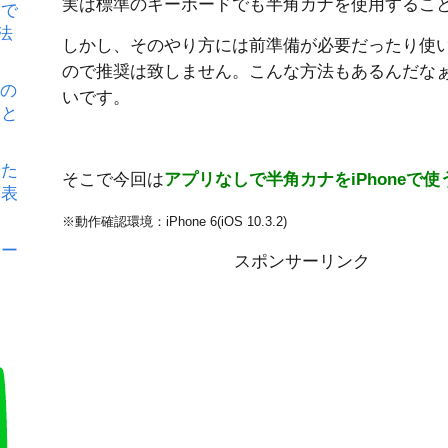
実は標準のキーボードでも半角カナを使用するこ
』で
法
しかし、そのやり方には前準備が必要だったり使
ので推奨は致しません。こんな方法もあるんだな
ルの
いです。
因と
した
そこで今回は
アプリなしで
半角カナ
を
iPhone
で使
非表
※動作確認環境：iPhone 6(iOS 10.3.2)
ロー
スポンサーリンク