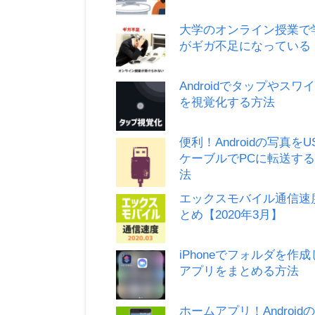
大学のオンライン授業で
がギガ不足になっている
Androidでタップやスワ
を視覚化する方法
便利！Androidの写真をU
ケーブルでPCに転送す
法
エックスモバイル通信速
とめ【2020年3月】
iPhoneでフォルダを作
アプリをまとめる方法
ホームアプリ！Android